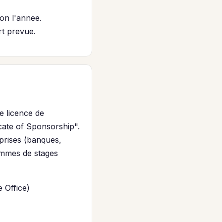
lon l'annee.
rt prevue.
e licence de
icate of Sponsorship".
eprises (banques,
rammes de stages
 Office)