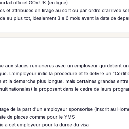
portail officiel GOV.UK (en ligne)
ees et attribuees en tirage au sort ou par ordre d'arrivee se
au plus tot, idealement 3 a 6 mois avant la date de depa
que aux stages remuneres avec un employeur qui detient un
ue. L'employeur initie la procedure et te delivre un "Certif
ve et la demarche plus longue, mais certaines grandes entr
 multinationales) la proposent dans le cadre de leurs prog
tage de la part d'un employeur sponsorise (inscrit au Home
mite de places comme pour le YMS
lie a cet employeur pour la duree du visa