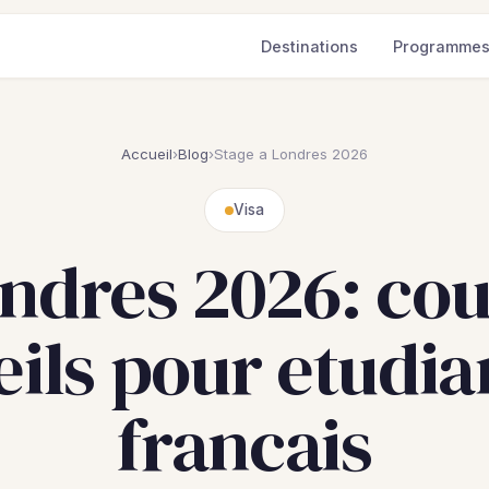
Destinations
Programme
Accueil
›
Blog
›
Stage a Londres 2026
Visa
ndres 2026: cout
eils pour etudia
francais