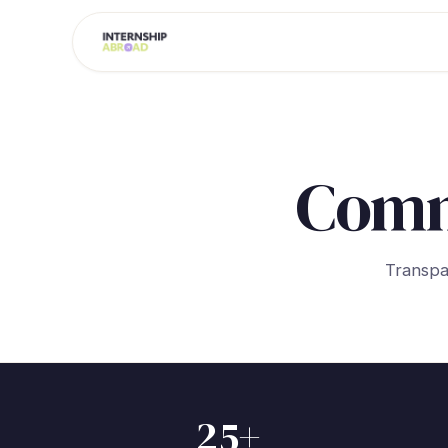
Comm
Transpa
25+