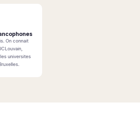
francophones
s. On connait
UCLouvain,
les universites
Bruxelles.