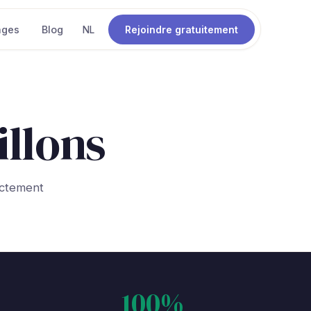
ages
Blog
Rejoindre gratuitement
NL
llons
actement
100%