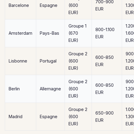
700-900
Barcelone
Espagne
(600
1.30
EUR
EUR)
EUR
Groupe 1
1.20
800-1.100
Amsterdam
Pays-Bas
(670
1.60
EUR
EUR)
EUR
Groupe 2
900
600-850
Lisbonne
Portugal
(600
1.20
EUR
EUR)
EUR
Groupe 2
900
600-850
Berlin
Allemagne
(600
1.20
EUR
EUR)
EUR
Groupe 2
1.00
650-900
Madrid
Espagne
(600
1.30
EUR
EUR)
EUR