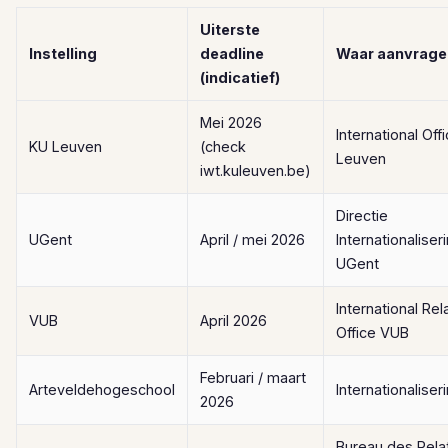
Uiterste
Instelling
deadline
Waar aanvrage
(indicatief)
Mei 2026
International Off
KU Leuven
(check
Leuven
iwt.kuleuven.be)
Directie
UGent
April / mei 2026
Internationaliser
UGent
International Rel
VUB
April 2026
Office VUB
Februari / maart
Arteveldehogeschool
Internationaliser
2026
Bureau des Rela