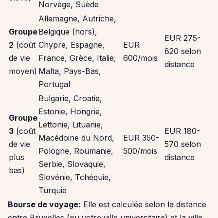
Norvège, Suède
Allemagne, Autriche,
Groupe
Belgique (hors),
EUR 275-
2
(coût
Chypre, Espagne,
EUR
820 selon
de vie
France, Grèce, Italie,
600/mois
distance
moyen)
Malta, Pays-Bas,
Portugal
Bulgarie, Croatie,
Estonie, Hongrie,
Groupe
Lettonie, Lituanie,
3
(coût
EUR 180-
Macédoine du Nord,
EUR 350-
de vie
570 selon
Pologne, Roumanie,
500/mois
plus
distance
Serbie, Slovaquie,
bas)
Slovénie, Tchéquie,
Turquie
Bourse de voyage:
Elle est calculée selon la distance
entre Bruxelles (ou votre ville universitaire) et la ville