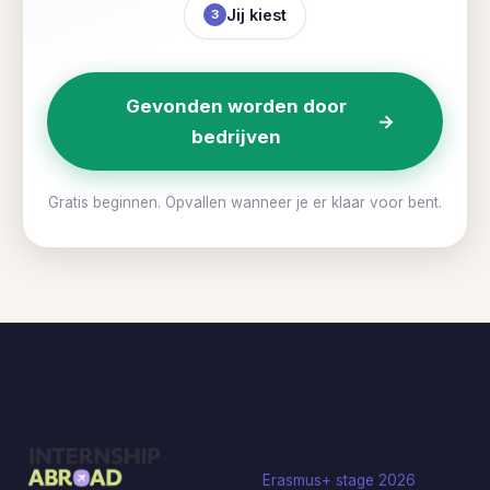
Jij kiest
3
Gevonden worden door
→
bedrijven
Gratis beginnen. Opvallen wanneer je er klaar voor bent.
Artikels
Erasmus+ stage 2026