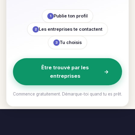
Publie ton profil
1
Les entreprises te contactent
2
Tu choisis
3
Être trouvé par les
→
entreprises
Commence gratuitement. Démarque-toi quand tu es prêt.