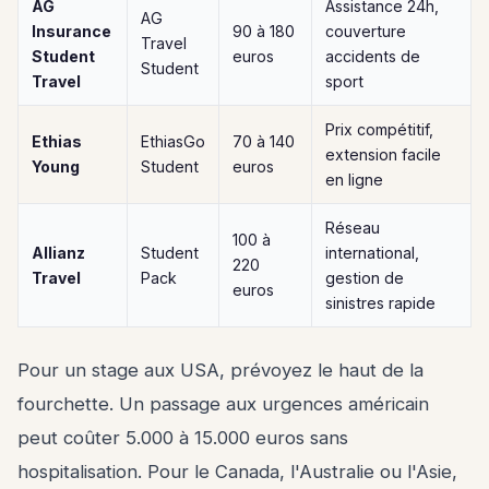
AG
Assistance 24h,
AG
Insurance
90 à 180
couverture
Travel
Student
euros
accidents de
Student
Travel
sport
Prix compétitif,
Ethias
EthiasGo
70 à 140
extension facile
Young
Student
euros
en ligne
Réseau
100 à
Allianz
Student
international,
220
Travel
Pack
gestion de
euros
sinistres rapide
Pour un stage aux USA, prévoyez le haut de la
fourchette. Un passage aux urgences américain
peut coûter 5.000 à 15.000 euros sans
hospitalisation. Pour le Canada, l'Australie ou l'Asie,